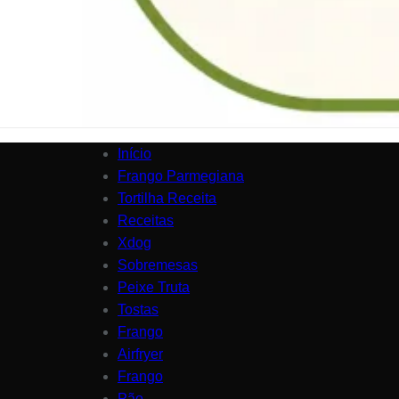
Início
Frango Parmegiana
Tortilha Receita
Receitas
Xdog
Sobremesas
Peixe Truta
Tostas
Frango
Airfryer
Frango
Pão