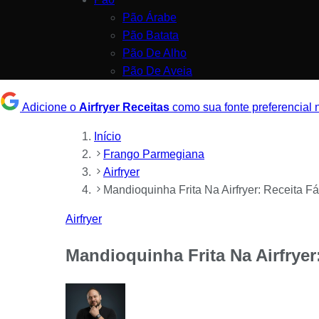
Pão Árabe
Pão Batata
Pão De Alho
Pão De Aveia
Adicione o
Airfryer Receitas
como sua fonte preferencial
Início
Frango Parmegiana
Airfryer
Mandioquinha Frita Na Airfryer: Receita Fá
Airfryer
Mandioquinha Frita Na Airfryer: