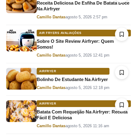
Receita Deliciosa De Esfiha De Batata Doce
Na Airfryer
Por
Camillo Dantas
agosto 5, 2026 2:57 pm
AIR FRYERS AVALIAÇÕES
Sobre O Site Review Airfryer: Quem
Somos!
Por
Camillo Dantas
agosto 5, 2026 12:41 pm
AIRFRYER
Bolinho De Estudante Na Airfryer
Por
Camillo Dantas
agosto 5, 2026 12:18 pm
AIRFRYER
Batata Com Requeijão Na Airfryer: Receita
Fácil E Deliciosa
Por
Camillo Dantas
agosto 5, 2026 11:16 am