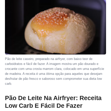
Pão de leite caseiro, preparado na airfryer, com baixo teor de
carboidratos e fácil de fazer. A imagem mostra um pão dourado e
crocante com uma crosta marrom clara, colocado em uma superfície
de madeira. A receita é uma ótima opção para aqueles que desejam
desfrutar de pão fresco e saboroso sem comprometer sua dieta low
carb.
Pão De Leite Na Airfryer: Receita
Low Carb E Fácil De Fazer