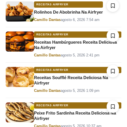
RECEITAS AIRFRYER
Rolinhos De Abobrinha Na Airfryer
Por
Camillo Dantas
agosto 6, 2026 7:54 am
RECEITAS AIRFRYER
Receitas Hambúrgueres Receita Deliciosa
Na Airfryer
Por
Camillo Dantas
agosto 5, 2026 2:41 pm
RECEITAS AIRFRYER
Receitas Soufflé Receita Deliciosa Na
Airfryer
Por
Camillo Dantas
agosto 5, 2026 1:09 pm
RECEITAS AIRFRYER
Peixe Frito Sardinha Receita Deliciosa Na
Airfryer
Por
Camillo Dantas
agosto 5, 2026 10:37 am