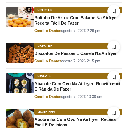
AIRFRYER
Bolinho De Arroz Com Salame Na Airfryer:
Receita Fácil De Fazer
Por
Camillo Dantas
agosto 7, 2026 2:29 pm
AIRFRYER
Biscoitos De Passas E Canela Na Airfryer
Por
Camillo Dantas
agosto 7, 2026 2:15 pm
ABACATE
Abacate Com Ovo Na Airfryer: Receita Fácil
E Rápida De Fazer
Por
Camillo Dantas
agosto 7, 2026 10:30 am
ABOBRINHA
Abobrinha Com Ovo Na Airfryer: Receita
Fácil E Deliciosa