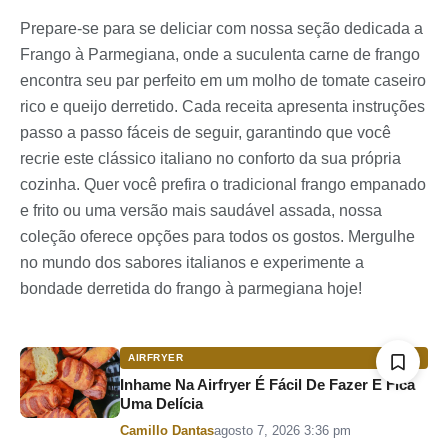
Prepare-se para se deliciar com nossa seção dedicada a
Frango à Parmegiana, onde a suculenta carne de frango
encontra seu par perfeito em um molho de tomate caseiro
rico e queijo derretido. Cada receita apresenta instruções
passo a passo fáceis de seguir, garantindo que você
recrie este clássico italiano no conforto da sua própria
cozinha. Quer você prefira o tradicional frango empanado
e frito ou uma versão mais saudável assada, nossa
coleção oferece opções para todos os gostos. Mergulhe
no mundo dos sabores italianos e experimente a
bondade derretida do frango à parmegiana hoje!
AIRFRYER
Inhame Na Airfryer É Fácil De Fazer E Fica
Uma Delícia
Por
Camillo Dantas
agosto 7, 2026 3:36 pm