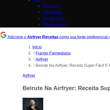
Pão Árabe
Pão Batata
Pão De Alho
Pão De Aveia
Adicione o
Airfryer Receitas
como sua fonte preferencial
Início
Frango Parmegiana
Airfryer
Beirute Na Airfryer: Receita Super Fácil 
Airfryer
Beirute Na Airfryer: Receita Su