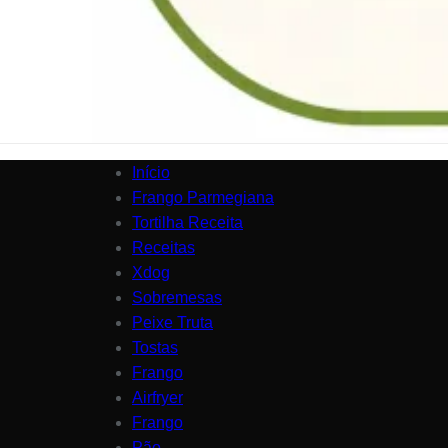
Início
Frango Parmegiana
Tortilha Receita
Receitas
Xdog
Sobremesas
Peixe Truta
Tostas
Frango
Airfryer
Frango
Pão