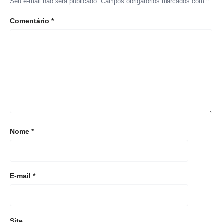
Seu e-mail não será publicado. Campos obrigatórios marcados com *.
Comentário
*
Nome
*
E-mail
*
Site