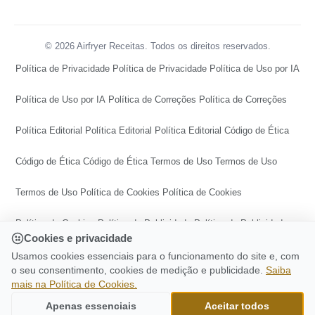
© 2026 Airfryer Receitas. Todos os direitos reservados.
Política de Privacidade
Política de Privacidade
Política de Uso por IA
Política de Uso por IA
Política de Correções
Política de Correções
Política Editorial
Política Editorial
Política Editorial
Código de Ética
Código de Ética
Código de Ética
Termos de Uso
Termos de Uso
Termos de Uso
Política de Cookies
Política de Cookies
Política de Cookies
Política de Publicidade
Política de Publicidade
Cookies e privacidade
Política de Publicidade
Central de Transparência
Usamos cookies essenciais para o funcionamento do site e, com
o seu consentimento, cookies de medição e publicidade.
Saiba
mais na Política de Cookies.
Central de Transparência
Central de Transparência
CONTINUE LENDO
Enroladinho De Banana Na Airfryer É
Apenas essenciais
Aceitar todos
Ir para o topo
Delicioso E Fácil De Fazer