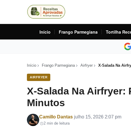
Início
Frango Parmegiana
Tortilha Rec
Início
Frango Parmegiana
Airfryer
X-Salada Na Airfr
AIRFRYER
X-Salada Na Airfryer
Minutos
Por
Camillo Dantas
julho 15, 2026 2:07 pm
2 min de leitura