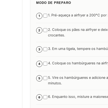
MODO DE PREPARO
1. Pré-aqueça a airfryer a 200°C por
1
2. Coloque os pães na airfryer e dei
2
crocantes.
3. Em uma tigela, tempere os hambú
3
4. Coloque os hambúrgueres na airfr
4
5. Vire os hambúrgueres e adicione a
5
minutos.
6. Enquanto isso, misture a maiones
6