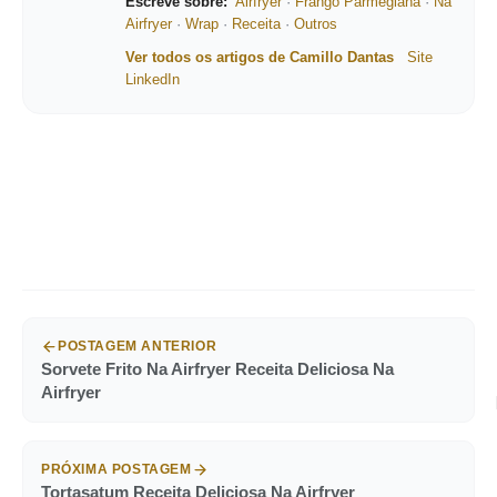
Escreve sobre:
Airfryer
·
Frango Parmegiana
·
Na
Airfryer
·
Wrap
·
Receita
·
Outros
Ver todos os artigos de Camillo Dantas
Site
LinkedIn
POSTAGEM ANTERIOR
Sorvete Frito Na Airfryer Receita Deliciosa Na
Airfryer
PRÓXIMA POSTAGEM
Tortasatum Receita Deliciosa Na Airfryer