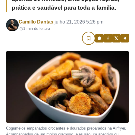
prática e saudável para toda a família.
Por
Camillo Dantas
julho 21, 2026 5:26 pm
1 min de leitura
Cogumelos empanados crocantes e dourados preparados na Airfryer.
Acompanhados de um molho cremoso, eles são um aperitivo ou