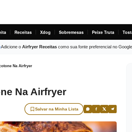
eita
Receitas
Xdog
Sobremesas
Peixe Truta
Tost
Adicione o
Airfryer Receitas
como sua fonte preferencial no Googl
otone Na Airfryer
e Na Airfryer
Salvar na Minha Lista