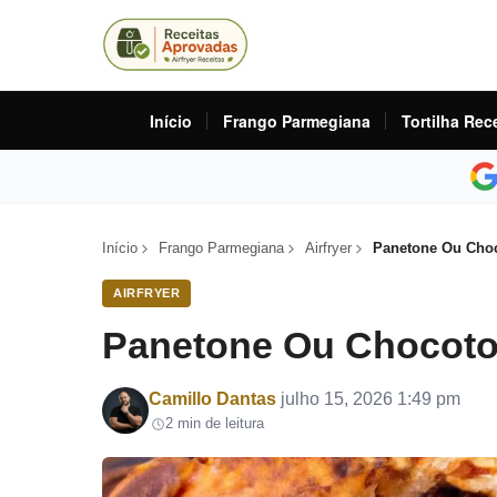
Início
Frango Parmegiana
Tortilha Rec
Início
Frango Parmegiana
Airfryer
Panetone Ou Choc
AIRFRYER
Panetone Ou Chocoton
Por
Camillo Dantas
julho 15, 2026 1:49 pm
2 min de leitura