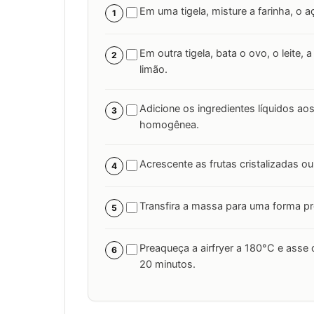
Em uma tigela, misture a farinha, o a
1
Em outra tigela, bata o ovo, o leite, 
2
limão.
Adicione os ingredientes líquidos a
3
homogênea.
Acrescente as frutas cristalizadas o
4
Transfira a massa para uma forma pró
5
Preaqueça a airfryer a 180°C e ass
6
20 minutos.