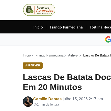
Início
Frango Parmegiana
Tortilha Rec
Início
Frango Parmegiana
Airfryer
Lascas De Batata 
AIRFRYER
Lascas De Batata Doce
Em 20 Minutos
Por
Camillo Dantas
julho 15, 2026 2:17 pm
1 min de leitura