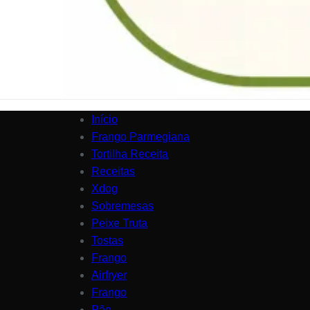
Início
Frango Parmegiana
Tortilha Receita
Receitas
Xdog
Sobremesas
Peixe Truta
Tostas
Frango
Airfryer
Frango
Pão