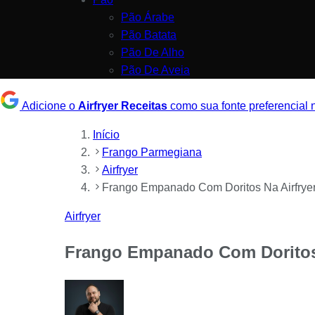
Pão Árabe
Pão Batata
Pão De Alho
Pão De Aveia
Adicione o
Airfryer Receitas
como sua fonte preferencial
Início
Frango Parmegiana
Airfryer
Frango Empanado Com Doritos Na Airfryer:
Airfryer
Frango Empanado Com Doritos N