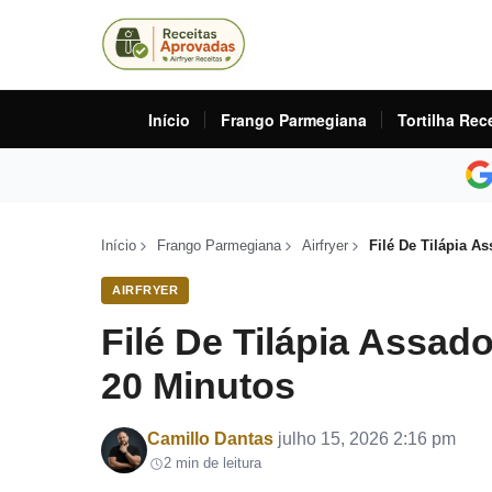
Início
Frango Parmegiana
Tortilha Rec
Início
Frango Parmegiana
Airfryer
Filé De Tilápia A
AIRFRYER
Filé De Tilápia Assad
20 Minutos
Por
Camillo Dantas
julho 15, 2026 2:16 pm
2 min de leitura