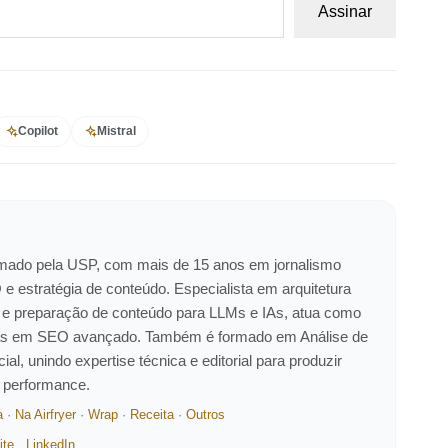
Assinar
Copilot
Mistral
ormado pela USP, com mais de 15 anos em jornalismo
 e estratégia de conteúdo. Especialista em arquitetura
 e preparação de conteúdo para LLMs e IAs, atua como
eiras em SEO avançado. Também é formado em Análise de
ial, unindo expertise técnica e editorial para produzir
e performance.
a
·
Na Airfryer
·
Wrap
·
Receita
·
Outros
ite
LinkedIn