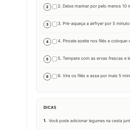
2. Deixe marinar por pelo menos 10 
2
3. Pré-aqueça a airfryer por 5 minut
3
4. Pincele azeite nos filés e coloque-
4
5. Tempere com as ervas frescas e l
5
6. Vire os filés e asse por mais 5 min
6
DICAS
1.
Você pode adicionar legumes na cesta junt