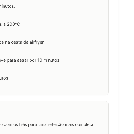
minutos.
os a 200°C.
os na cesta da airfryer.
eve para assar por 10 minutos.
utos.
o com os filés para uma refeição mais completa.