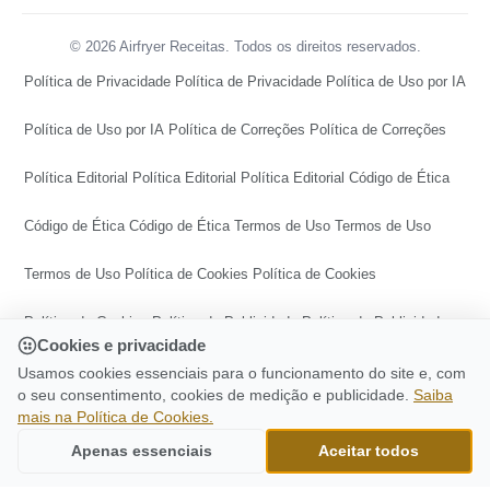
© 2026 Airfryer Receitas. Todos os direitos reservados.
Política de Privacidade
Política de Privacidade
Política de Uso por IA
Política de Uso por IA
Política de Correções
Política de Correções
Política Editorial
Política Editorial
Política Editorial
Código de Ética
Código de Ética
Código de Ética
Termos de Uso
Termos de Uso
Termos de Uso
Política de Cookies
Política de Cookies
Política de Cookies
Política de Publicidade
Política de Publicidade
Cookies e privacidade
Política de Publicidade
Central de Transparência
Usamos cookies essenciais para o funcionamento do site e, com
o seu consentimento, cookies de medição e publicidade.
Saiba
mais na Política de Cookies.
Central de Transparência
Central de Transparência
CONTINUE LENDO
Iscas De Salmão Na Airfryer: Receita Fácil E
Apenas essenciais
Aceitar todos
Ir para o topo
Rápida De Fazer