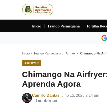
Início
Frango Parmegiana
Tortilha Rec
Início
Frango Parmegiana
Airfryer
Chimango Na Airfr
AIRFRYER
Chimango Na Airfryer:
Aprenda Agora
Por
Camillo Dantas
julho 15, 2026 2:14 pm
1 min de leitura