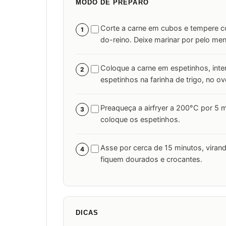
MODO DE PREPARO
Corte a carne em cubos e tempere co
1
do-reino. Deixe marinar por pelo men
Coloque a carne em espetinhos, int
2
espetinhos na farinha de trigo, no ov
Preaqueça a airfryer a 200°C por 5 mi
3
coloque os espetinhos.
Asse por cerca de 15 minutos, viran
4
fiquem dourados e crocantes.
DICAS