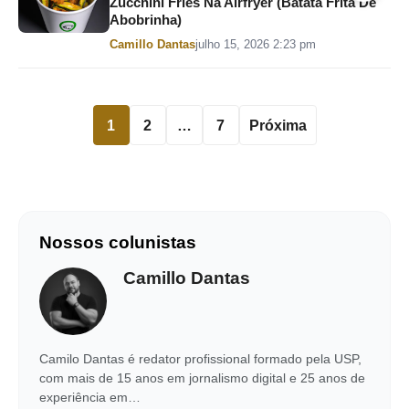
Zucchini Fries Na Airfryer (Batata Frita De
Abobrinha)
Por
Camillo Dantas
julho 15, 2026 2:23 pm
1
2
…
7
Próxima
Nossos colunistas
Camillo Dantas
Camilo Dantas é redator profissional formado pela USP,
com mais de 15 anos em jornalismo digital e 25 anos de
experiência em…