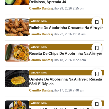
Deliciosa, Aprenda Já
Por
Camillo Dantas
julho 29, 2026 2:25 pm
ABOBRINHA
Rolinho De Abobrinha Crocante Na Airfryer
Por
Camillo Dantas
julho 22, 2026 11:34 am
ABOBRINHA
Receita De Chips De Abobrinha Na Airfryer
Por
Camillo Dantas
julho 18, 2026 10:20 am
ABOBRINHA
Omelete De Abobrinha Na Airfryer: Receita
Fácil E Rápida
Por
Camillo Dantas
julho 17, 2026 7:48 am
ABOBRINHA