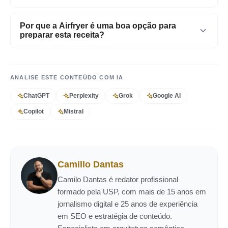
A Airfryer é utilizada para preparar esta receita.
Por que a Airfryer é uma boa opção para
preparar esta receita?
A Airfryer é uma boa opção porque deixa os
alimentos mais crocantes e saborosos, utilizando
ANALISE ESTE CONTEÚDO COM IA
menos óleo em relação aos métodos tradicionais de
fritura.
ChatGPT
Perplexity
Grok
Google AI
Copilot
Mistral
Camillo Dantas
Camilo Dantas é redator profissional
formado pela USP, com mais de 15 anos em
jornalismo digital e 25 anos de experiência
em SEO e estratégia de conteúdo.