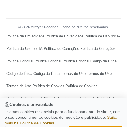
© 2026 Airfryer Receitas. Todos os direitos reservados.
Política de Privacidade
Política de Privacidade
Política de Uso por IA
Política de Uso por IA
Política de Correções
Política de Correções
Política Editorial
Política Editorial
Política Editorial
Código de Ética
Código de Ética
Código de Ética
Termos de Uso
Termos de Uso
Termos de Uso
Política de Cookies
Política de Cookies
Política de Cookies
Política de Publicidade
Política de Publicidade
Cookies e privacidade
Política de Publicidade
Central de Transparência
Usamos cookies essenciais para o funcionamento do site e, com
o seu consentimento, cookies de medição e publicidade.
Saiba
mais na Política de Cookies.
Central de Transparência
Central de Transparência
CONTINUE LENDO