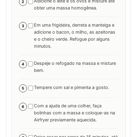
Adicione o leite e os ovos e misture até
2
obter uma massa homogênea.
Em uma frigideira, derreta a manteiga e
3
adicione o bacon, o milho, as azeitonas
e o cheiro verde. Refogue por alguns
minutos.
Despeje o refogado na massa e misture
4
bem.
Tempere com sal e pimenta a gosto.
5
Com a ajuda de uma colher, faça
6
bolinhas com a massa e coloque-as na
Airfryer previamente aquecida.