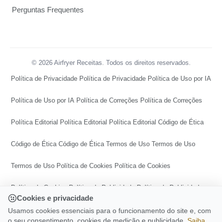
Perguntas Frequentes
© 2026 Airfryer Receitas. Todos os direitos reservados.
Política de Privacidade
Política de Privacidade
Política de Uso por IA
Política de Uso por IA
Política de Correções
Política de Correções
Política Editorial
Política Editorial
Política Editorial
Código de Ética
Código de Ética
Código de Ética
Termos de Uso
Termos de Uso
Termos de Uso
Política de Cookies
Política de Cookies
Política de Cookies
Política de Publicidade
Política de Publicidade
Cookies e privacidade
Política de Publicidade
Central de Transparência
Usamos cookies essenciais para o funcionamento do site e, com
o seu consentimento, cookies de medição e publicidade.
Saiba