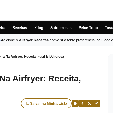
eita
Receitas
Xdog
Sobremesas
Peixe Truta
Tost
Adicione o
Airfryer Receitas
como sua fonte preferencial no Googl
ira Na Airfryer: Receita, Fácil E Deliciosa
Na Airfryer: Receita,
Salvar na Minha Lista