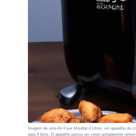
Imagem de uma Air Fryer Mondial 4 Litros, um aparelho de c
para 4 litros. O aparelho possui um cesto antiaderente remov