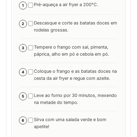
Pré-aqueça a air fryer a 200°C.
1
Descasque e corte as batatas doces em
2
rodelas grossas.
Tempere o frango com sal, pimenta,
3
páprica, alho em pó e cebola em pó.
Coloque o frango e as batatas doces na
4
cesta da air fryer e regue com azeite.
Leve ao forno por 30 minutos, mexendo
5
na metade do tempo.
Sirva com uma salada verde e bom
6
apetite!