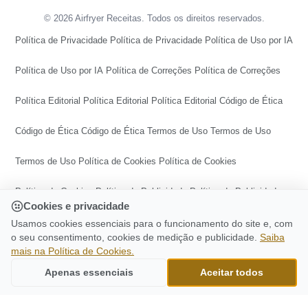
© 2026 Airfryer Receitas. Todos os direitos reservados.
Política de Privacidade
Política de Privacidade
Política de Uso por IA
Política de Uso por IA
Política de Correções
Política de Correções
Política Editorial
Política Editorial
Política Editorial
Código de Ética
Código de Ética
Código de Ética
Termos de Uso
Termos de Uso
Termos de Uso
Política de Cookies
Política de Cookies
Política de Cookies
Política de Publicidade
Política de Publicidade
Cookies e privacidade
Política de Publicidade
Central de Transparência
Usamos cookies essenciais para o funcionamento do site e, com
o seu consentimento, cookies de medição e publicidade.
Saiba
mais na Política de Cookies.
Central de Transparência
Central de Transparência
CONTINUE LENDO
Apenas essenciais
Aceitar todos
Falafel Na Airfryer
Ir para o topo