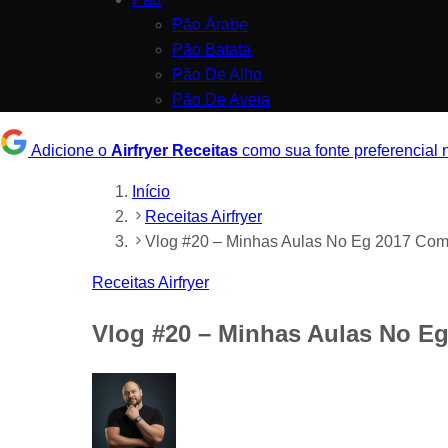
Pão Árabe
Pão Batata
Pão De Alho
Pão De Aveia
Adicione o
Airfryer Receitas
como sua fonte preferencial
Início
Receitas Airfryer
Vlog #20 – Minhas Aulas No Eg 2017 Com 
Receitas Airfryer
Vlog #20 – Minhas Aulas No Eg