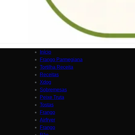
Início
Frango Parmegiana
Tortilha Receita
Receitas
Xdog
Sobremesas
Peixe Truta
Tostas
Frango
Airfryer
Frango
Pão