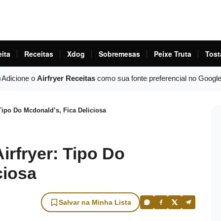
eita
Receitas
Xdog
Sobremesas
Peixe Truta
Tost
Adicione o
Airfryer Receitas
como sua fonte preferencial no Googl
Tipo Do Mcdonald’s, Fica Deliciosa
irfryer: Tipo Do
ciosa
Salvar na Minha Lista