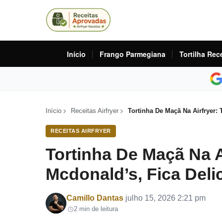
Início
Frango Parmegiana
Tortilha Rec
Início
Receitas Airfryer
Tortinha De Maçã Na Airfryer: 
RECEITAS AIRFRYER
Tortinha De Maçã Na A
Mcdonald’s, Fica Deli
Por
Camillo Dantas
julho 15, 2026 2:21 pm
2 min de leitura