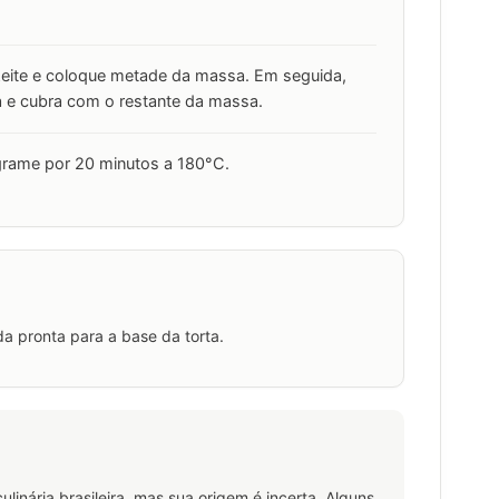
zeite e coloque metade da massa. Em seguida,
ia e cubra com o restante da massa.
ograme por 20 minutos a 180°C.
da pronta para a base da torta.
linária brasileira, mas sua origem é incerta. Alguns