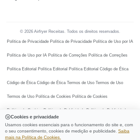
© 2026 Airfryer Receitas. Todos os direitos reservados.
Política de Privacidade
Política de Privacidade
Política de Uso por IA
Política de Uso por IA
Política de Correções
Política de Correções
Política Editorial
Política Editorial
Política Editorial
Código de Ética
Código de Ética
Código de Ética
Termos de Uso
Termos de Uso
Termos de Uso
Política de Cookies
Política de Cookies
Política de Cookies
Política de Publicidade
Política de Publicidade
Cookies e privacidade
Política de Publicidade
Central de Transparência
Usamos cookies essenciais para o funcionamento do site e, com
o seu consentimento, cookies de medição e publicidade.
Saiba
mais na Política de Cookies.
Central de Transparência
Central de Transparência
CONTINUE LENDO