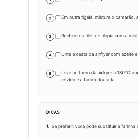
Em outra tigela, misture o camarão, 
2
Recheie os filés de tilápia com a mi
3
Unte a cesta da airfryer com azeite e
4
Leve ao forno da airfryer a 180°C por
5
cozida e a farofa dourada.
DICAS
1.
Se preferir, você pode substituir a farinh