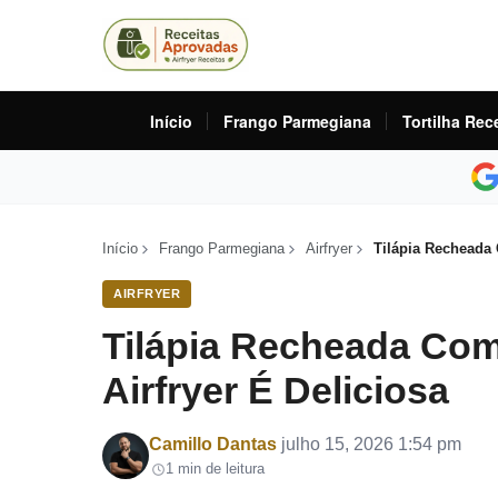
Início
Frango Parmegiana
Tortilha Rec
Início
Frango Parmegiana
Airfryer
Tilápia Recheada 
AIRFRYER
Tilápia Recheada Co
Airfryer É Deliciosa
Por
Camillo Dantas
julho 15, 2026 1:54 pm
1 min de leitura