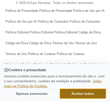
© 2026 Airfryer Receitas. Todos os direitos reservados.
Política de Privacidade
Política de Privacidade
Política de Uso por IA
Política de Uso por IA
Política de Correções
Política de Correções
Política Editorial
Política Editorial
Política Editorial
Código de Ética
Código de Ética
Código de Ética
Termos de Uso
Termos de Uso
Termos de Uso
Política de Cookies
Política de Cookies
Política de Cookies
Política de Publicidade
Política de Publicidade
Cookies e privacidade
Política de Publicidade
Central de Transparência
Usamos cookies essenciais para o funcionamento do site e, com
o seu consentimento, cookies de medição e publicidade.
Saiba
mais na Política de Cookies.
Central de Transparência
Central de Transparência
CONTINUE LENDO
Batatas Fritas Na Airfryerbatatas Receita
Apenas essenciais
Aceitar todos
Ir para o topo
Deliciosa Na Airfryer
Preferências de cookies