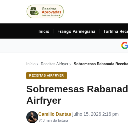
Início
Frango Parmegiana
Tortilha Rec
Início
Receitas Airfryer
Sobremesas Rabanada Receita 
RECEITAS AIRFRYER
Sobremesas Rabanada
Airfryer
Por
Camillo Dantas
julho 15, 2026 2:16 pm
3 min de leitura