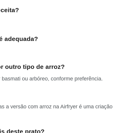
eceita?
 é adequada?
or outro tipo de arroz?
or basmati ou arbóreo, conforme preferência.
mas a versão com arroz na Airfryer é uma criação
is deste prato?