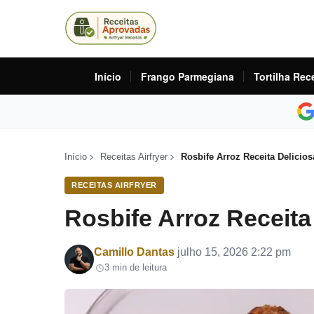
Início
Frango Parmegiana
Tortilha Rec
Início
Receitas Airfryer
Rosbife Arroz Receita Delicios
RECEITAS AIRFRYER
Rosbife Arroz Receita 
Por
Camillo Dantas
julho 15, 2026 2:22 pm
3 min de leitura