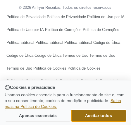
© 2026 Airfryer Receitas. Todos os direitos reservados.
Política de Privacidade
Política de Privacidade
Política de Uso por IA
Política de Uso por IA
Política de Correções
Política de Correções
Política Editorial
Política Editorial
Política Editorial
Código de Ética
Código de Ética
Código de Ética
Termos de Uso
Termos de Uso
Termos de Uso
Política de Cookies
Política de Cookies
Política de Cookies
Política de Publicidade
Política de Publicidade
Cookies e privacidade
Política de Publicidade
Central de Transparência
Usamos cookies essenciais para o funcionamento do site e, com
o seu consentimento, cookies de medição e publicidade.
Saiba
mais na Política de Cookies.
Central de Transparência
Central de Transparência
CONTINUE LENDO
Bolo De Churros Na Airfryer: Receita
Apenas essenciais
Aceitar todos
Ir para o topo
Deliciosa, Aprenda Agora