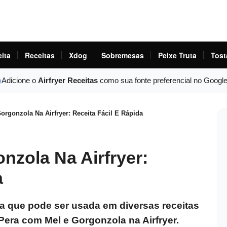
eita
Receitas
Xdog
Sobremesas
Peixe Truta
Tost
Adicione o
Airfryer Receitas
como sua fonte preferencial no Googl
rgonzola Na Airfryer: Receita Fácil E Rápida
nzola Na Airfryer:
a
sa que pode ser usada em diversas receitas
Pera com Mel e Gorgonzola na Airfryer.