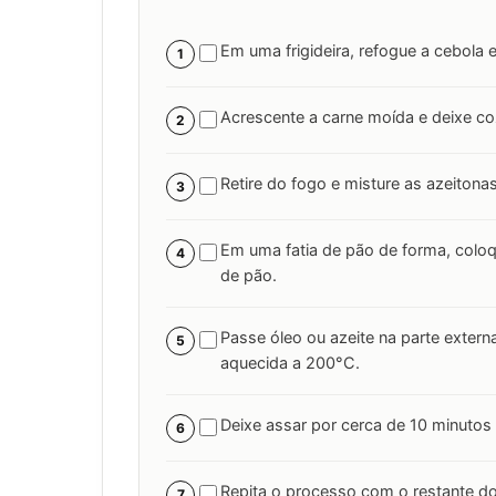
Em uma frigideira, refogue a cebola
1
Acrescente a carne moída e deixe co
2
Retire do fogo e misture as azeitonas
3
Em uma fatia de pão de forma, coloq
4
de pão.
Passe óleo ou azeite na parte extern
5
aquecida a 200°C.
Deixe assar por cerca de 10 minutos
6
Repita o processo com o restante do
7