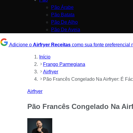
Pão Árabe
Pão Batata
Pão De Alho
Pão De Aveia
Adicione o
Airfryer Receitas
como sua fonte preferencial
Início
Frango Parmegiana
Airfryer
Pão Francês Congelado Na Airfryer: É Fác
Airfryer
Pão Francês Congelado Na Airfr