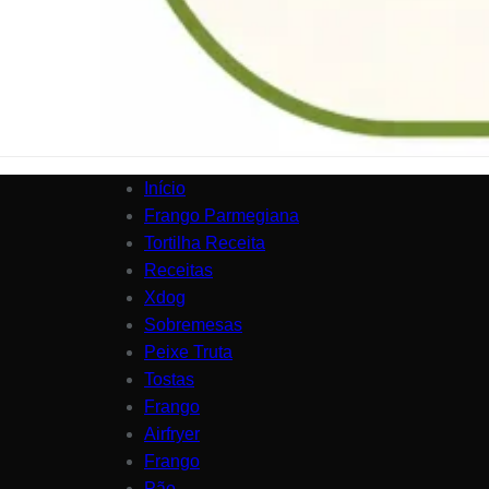
Início
Frango Parmegiana
Tortilha Receita
Receitas
Xdog
Sobremesas
Peixe Truta
Tostas
Frango
Airfryer
Frango
Pão