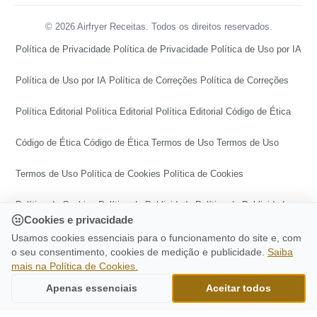
© 2026 Airfryer Receitas. Todos os direitos reservados.
Política de Privacidade
Política de Privacidade
Política de Uso por IA
Política de Uso por IA
Política de Correções
Política de Correções
Política Editorial
Política Editorial
Política Editorial
Código de Ética
Código de Ética
Código de Ética
Termos de Uso
Termos de Uso
Termos de Uso
Política de Cookies
Política de Cookies
Política de Cookies
Política de Publicidade
Política de Publicidade
Cookies e privacidade
Política de Publicidade
Central de Transparência
Usamos cookies essenciais para o funcionamento do site e, com
o seu consentimento, cookies de medição e publicidade.
Saiba
mais na Política de Cookies.
Central de Transparência
Central de Transparência
CONTINUE LENDO
Medalhão De Filé Mignon Com Bacon Na
Apenas essenciais
Aceitar todos
Ir para o topo
Airfryer: Fica Delicioso