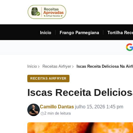
Início
Frango Parmegiana
Tortilha Rec
Início
Receitas Airfryer
Iscas Receita Deliciosa Na Airf
RECEITAS AIRFRYER
Iscas Receita Delicios
Por
Camillo Dantas
julho 15, 2026 1:45 pm
2 min de leitura