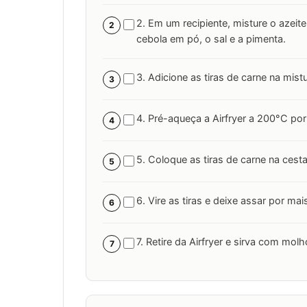
2. Em um recipiente, misture o azeite
2
cebola em pó, o sal e a pimenta.
3. Adicione as tiras de carne na mist
3
4. Pré-aqueça a Airfryer a 200°C por
4
5. Coloque as tiras de carne na cesta
5
6. Vire as tiras e deixe assar por mai
6
7. Retire da Airfryer e sirva com mol
7