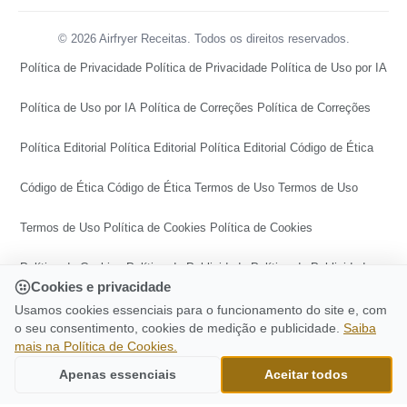
© 2026 Airfryer Receitas. Todos os direitos reservados.
Política de Privacidade
Política de Privacidade
Política de Uso por IA
Política de Uso por IA
Política de Correções
Política de Correções
Política Editorial
Política Editorial
Política Editorial
Código de Ética
Código de Ética
Código de Ética
Termos de Uso
Termos de Uso
Termos de Uso
Política de Cookies
Política de Cookies
Política de Cookies
Política de Publicidade
Política de Publicidade
Cookies e privacidade
Política de Publicidade
Central de Transparência
Usamos cookies essenciais para o funcionamento do site e, com
o seu consentimento, cookies de medição e publicidade.
Saiba
mais na Política de Cookies.
Central de Transparência
Central de Transparência
CONTINUE LENDO
Apenas essenciais
Aceitar todos
Bife A Cavalo Na Airfryer
Ir para o topo