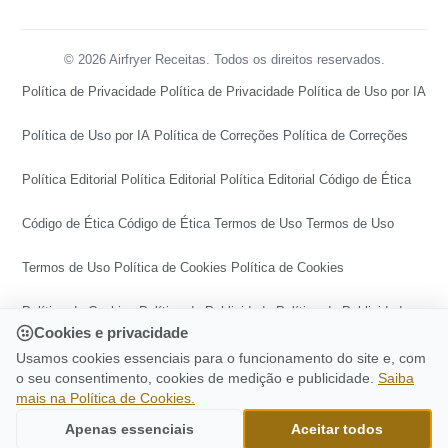
© 2026 Airfryer Receitas. Todos os direitos reservados.
Política de Privacidade
Política de Privacidade
Política de Uso por IA
Política de Uso por IA
Política de Correções
Política de Correções
Política Editorial
Política Editorial
Política Editorial
Código de Ética
Código de Ética
Código de Ética
Termos de Uso
Termos de Uso
Termos de Uso
Política de Cookies
Política de Cookies
Política de Cookies
Política de Publicidade
Política de Publicidade
Cookies e privacidade
Política de Publicidade
Central de Transparência
Usamos cookies essenciais para o funcionamento do site e, com
o seu consentimento, cookies de medição e publicidade.
Saiba
mais na Política de Cookies.
Central de Transparência
Central de Transparência
CONTINUE LENDO
Mini Pão De Queijo Na Airfryer: Receita
Apenas essenciais
Aceitar todos
Ir para o topo
Caseira Muito Fácil