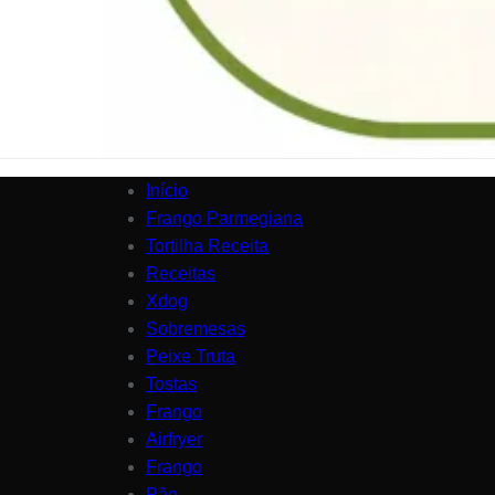
Início
Frango Parmegiana
Tortilha Receita
Receitas
Xdog
Sobremesas
Peixe Truta
Tostas
Frango
Airfryer
Frango
Pão