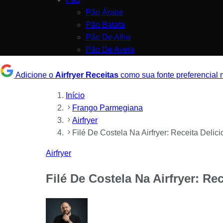
Pão Árabe
Pão Batata
Pão De Alho
Pão De Aveia
Adicione o
Airfryer Receitas
como sua fonte preferencial
Início
Frango Parmegiana
Airfryer
Filé De Costela Na Airfryer: Receita Delic
Airfryer
Filé De Costela Na Airfryer: Re