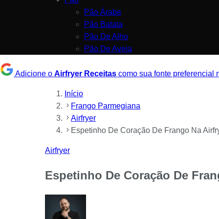
Pão Árabe
Pão Batata
Pão De Alho
Pão De Aveia
Adicione o
Airfryer Receitas
como sua fonte preferencial
Início
Frango Parmegiana
Airfryer
Espetinho De Coração De Frango Na Airfr
Airfryer
Espetinho De Coração De Fran