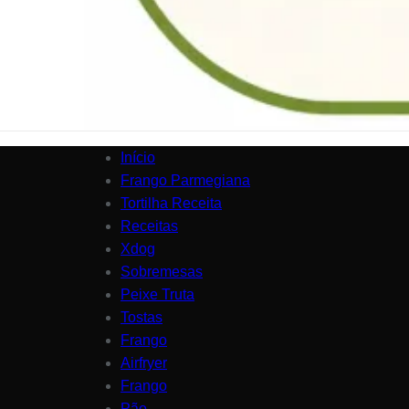
Início
Frango Parmegiana
Tortilha Receita
Receitas
Xdog
Sobremesas
Peixe Truta
Tostas
Frango
Airfryer
Frango
Pão