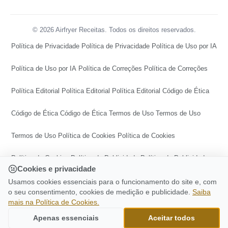
© 2026 Airfryer Receitas. Todos os direitos reservados.
Política de Privacidade
Política de Privacidade
Política de Uso por IA
Política de Uso por IA
Política de Correções
Política de Correções
Política Editorial
Política Editorial
Política Editorial
Código de Ética
Código de Ética
Código de Ética
Termos de Uso
Termos de Uso
Termos de Uso
Política de Cookies
Política de Cookies
Política de Cookies
Política de Publicidade
Política de Publicidade
Cookies e privacidade
Política de Publicidade
Central de Transparência
Usamos cookies essenciais para o funcionamento do site e, com
o seu consentimento, cookies de medição e publicidade.
Saiba
mais na Política de Cookies.
Central de Transparência
Central de Transparência
CONTINUE LENDO
Enroladinho De Banana Na Airfryer É
Apenas essenciais
Aceitar todos
Ir para o topo
Delicioso E Fácil De Fazer