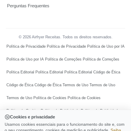
Perguntas Frequentes
© 2026 Airfryer Receitas. Todos os direitos reservados.
Política de Privacidade
Política de Privacidade
Política de Uso por IA
Política de Uso por IA
Política de Correções
Política de Correções
Política Editorial
Política Editorial
Política Editorial
Código de Ética
Código de Ética
Código de Ética
Termos de Uso
Termos de Uso
Termos de Uso
Política de Cookies
Política de Cookies
Política de Cookies
Política de Publicidade
Política de Publicidade
Cookies e privacidade
Política de Publicidade
Central de Transparência
Usamos cookies essenciais para o funcionamento do site e, com
o seu consentimento, cookies de medição e publicidade.
Saiba