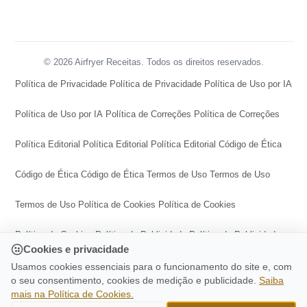
© 2026 Airfryer Receitas. Todos os direitos reservados.
Política de Privacidade
Política de Privacidade
Política de Uso por IA
Política de Uso por IA
Política de Correções
Política de Correções
Política Editorial
Política Editorial
Política Editorial
Código de Ética
Código de Ética
Código de Ética
Termos de Uso
Termos de Uso
Termos de Uso
Política de Cookies
Política de Cookies
Política de Cookies
Política de Publicidade
Política de Publicidade
Cookies e privacidade
Política de Publicidade
Central de Transparência
Usamos cookies essenciais para o funcionamento do site e, com
o seu consentimento, cookies de medição e publicidade.
Saiba
mais na Política de Cookies.
Central de Transparência
Central de Transparência
CONTINUE LENDO