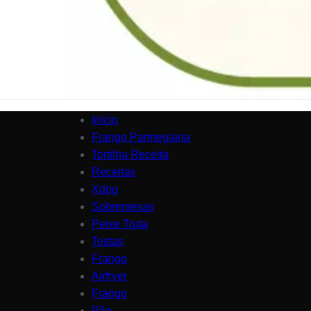
Início
Frango Parmegiana
Tortilha Receita
Receitas
Xdog
Sobremesas
Peixe Truta
Tostas
Frango
Airfryer
Frango
Pão