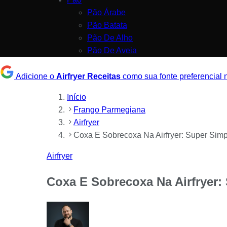
Pão Árabe
Pão Batata
Pão De Alho
Pão De Aveia
Adicione o
Airfryer Receitas
como sua fonte preferencial
Início
Frango Parmegiana
Airfryer
Coxa E Sobrecoxa Na Airfryer: Super Simp
Airfryer
Coxa E Sobrecoxa Na Airfryer: