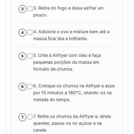
3. Retire do fogo e deixe esfriar um
3
pouco.
4. Adicione o ovo e misture bem até a
4
massa ficar lisa e brilhante.
5. Unte a Airfryer com óleo e faça
5
pequenas porções da massa em
formato de churros.
6. Coloque os churros na Airfryer e asse
6
por 15 minutos a 180°C, virando-os na
metade do tempo.
7. Retire os churros da Airfryer e, ainda
7
quentes, passe-os no açúcar e na
canela.