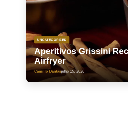
UNCATEGORIZED
Aperitivos Grissini Rec
Airfryer
Camillo Dantas
julho 15, 2026