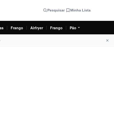
Pesquisar
Minha Lista
as
Frango
Airfryer
Frango
Pão
e