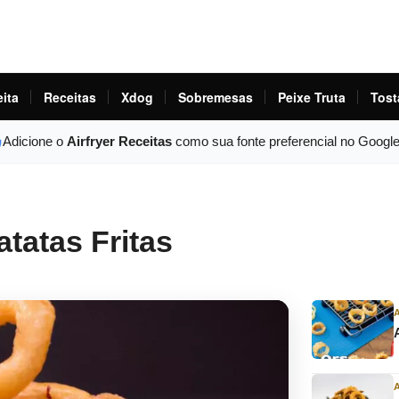
eita
Receitas
Xdog
Sobremesas
Peixe Truta
Tost
Adicione o
Airfryer Receitas
como sua fonte preferencial no Googl
atas Fritas