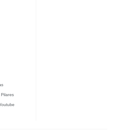
as
Pilares
 Youtube