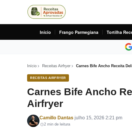
Início
Frango Parmegiana
Tortilha Rec
Início
Receitas Airfryer
Carnes Bife Ancho Receita Deli
RECEITAS AIRFRYER
Carnes Bife Ancho Re
Airfryer
Por
Camillo Dantas
julho 15, 2026 2:21 pm
2 min de leitura