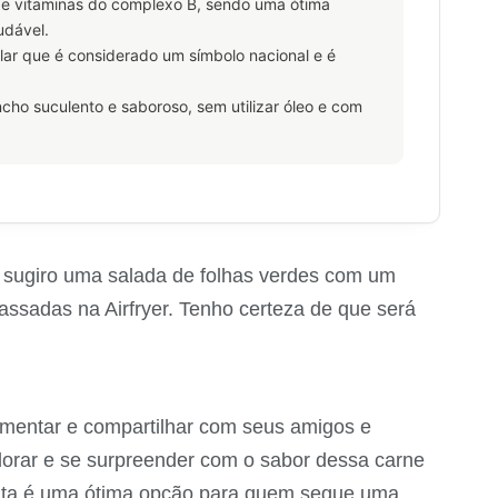
co e vitaminas do complexo B, sendo uma ótima
udável.
ular que é considerado um símbolo nacional e é
ncho suculento e saboroso, sem utilizar óleo e com
 sugiro uma salada de folhas verdes com um
 assadas na Airfryer. Tenho certeza de que será
rimentar e compartilhar com seus amigos e
adorar e se surpreender com o sabor dessa carne
ceita é uma ótima opção para quem segue uma