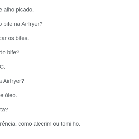
e alho picado.
 bife na Airfryer?
ar os bifes.
do bife?
°C.
 Airfryer?
e óleo.
ita?
rência, como alecrim ou tomilho.