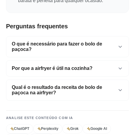
barata e perfeita para qualquer ocasião.
Perguntas frequentes
O que é necessário para fazer o bolo de
paçoca?
Uma airfryer
Por que a airfryer é útil na cozinha?
Por sua praticidade e facilidade no preparo de
Qual é o resultado da receita de bolo de
diversos pratos
paçoca na airfryer?
Um bolo delicioso e cheio de amor
ANALISE ESTE CONTEÚDO COM IA
ChatGPT
Perplexity
Grok
Google AI